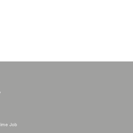
y
time Job