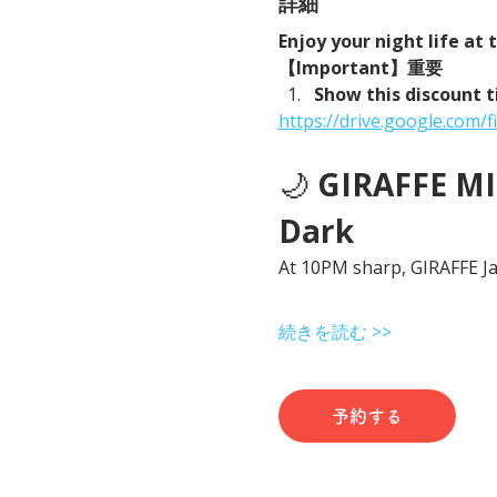
詳細
Enjoy your night life at
【Important】重要
Show this discount t
https://drive.google.com
🌙 
GIRAFFE MID
Dark
At 10PM sharp, GIRAFFE Jap
続きを読む >>
予約する