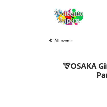
All events
🦒OSAKA Gir
Pa