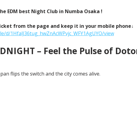
 the EDM best Night Club in Numba Osaka !
icket from the page and keep it in your mobile phone↓
/file/d/1HfalJ36tug_hwZnAcWPvjc_WFY1AgUYO/view
NIGHT – Feel the Pulse of Doton
an flips the switch and the city comes alive.