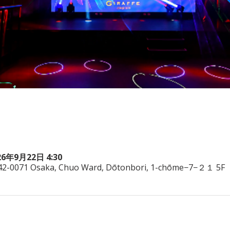
26年9月22日 4:30
542-0071 Osaka, Chuo Ward, Dōtonbori, 1-chōme−7−２１ 5F