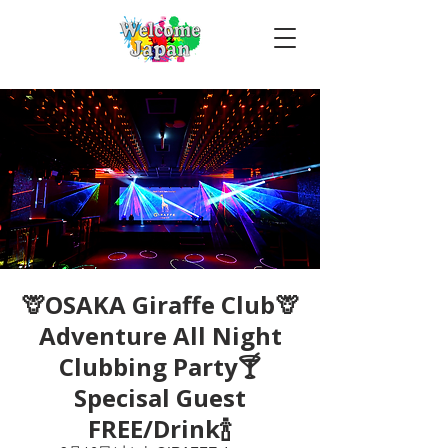
🦒OSAKA Giraffe Club🦒
Adventure All Night
Clubbing Party🍸
Specisal Guest
FREE/Drink🍾