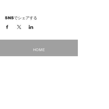
SNSでシェアする
HOME
Term of Service
Privacy Policy
About Reservation
Note on Participation