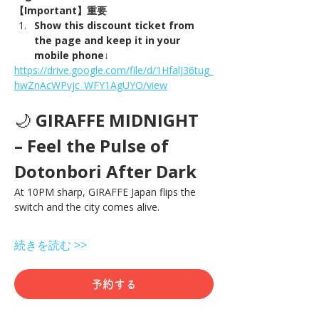
【Important】重要
Show this discount ticket from 
the page and keep it in your 
mobile phone↓
https://drive.google.com/file/d/1HfalJ36tug_
hwZnAcWPvjc_WFY1AgUYO/view
🌙 
GIRAFFE MIDNIGHT 
– Feel the Pulse of 
Dotonbori After Dark
At 10PM sharp, GIRAFFE Japan flips the 
switch and the city comes alive.
続きを読む >>
予約する