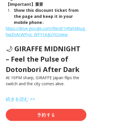
【Important】重要
Show this discount ticket from 
the page and keep it in your 
mobile phone↓
https://drive.google.com/file/d/1HfalJ36tug_
hwZnAcWPvjc_WFY1AgUYO/view
🌙 
GIRAFFE MIDNIGHT 
– Feel the Pulse of 
Dotonbori After Dark
At 10PM sharp, GIRAFFE Japan flips the 
switch and the city comes alive.
続きを読む >>
予約する