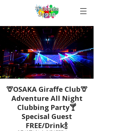
🦒OSAKA Giraffe Club🦒
Adventure All Night
Clubbing Party🍸
Specisal Guest
FREE/Drink🍾