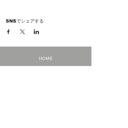
SNSでシェアする
HOME
Term of Service
Privacy Policy
About Reservation
Note on Participation