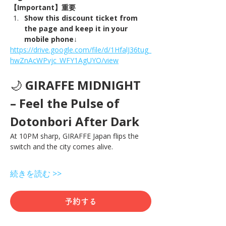
【Important】重要
Show this discount ticket from 
the page and keep it in your 
mobile phone↓
https://drive.google.com/file/d/1HfalJ36tug_
hwZnAcWPvjc_WFY1AgUYO/view
🌙 
GIRAFFE MIDNIGHT 
– Feel the Pulse of 
Dotonbori After Dark
At 10PM sharp, GIRAFFE Japan flips the 
switch and the city comes alive.
続きを読む >>
予約する