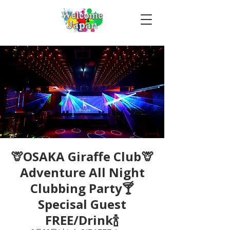
🦒OSAKA Giraffe Club🦒
Adventure All Night
Clubbing Party🍸
Specisal Guest
FREE/Drink🍾