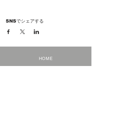
SNSでシェアする
HOME
Term of Service
Privacy Policy
About Reservation
Note on Participation