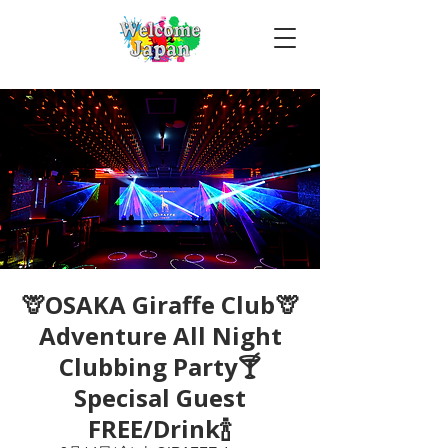
🦒OSAKA Giraffe Club🦒
Adventure All Night
Clubbing Party🍸
Specisal Guest
FREE/Drink🍾