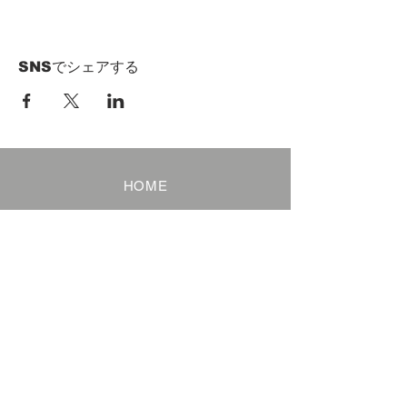
SNSでシェアする
HOME
Term of Service
Privacy Policy
About Reservation
Note on Participation