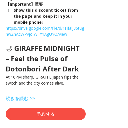
【Important】重要
Show this discount ticket from 
the page and keep it in your 
mobile phone↓
https://drive.google.com/file/d/1HfalJ36tug_
hwZnAcWPvjc_WFY1AgUYO/view
🌙 
GIRAFFE MIDNIGHT 
– Feel the Pulse of 
Dotonbori After Dark
At 10PM sharp, GIRAFFE Japan flips the 
switch and the city comes alive.
続きを読む >>
予約する