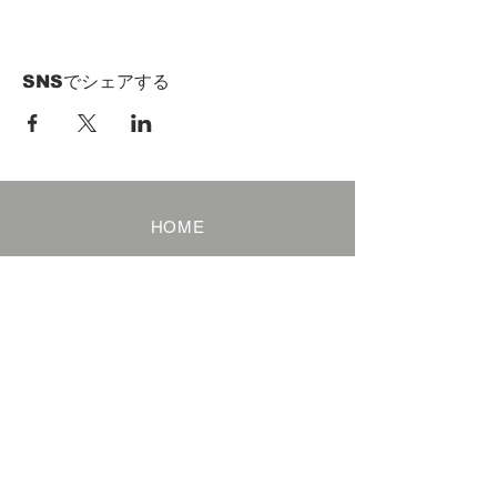
SNSでシェアする
HOME
Term of Service
Privacy Policy
About Reservation
Note on Participation