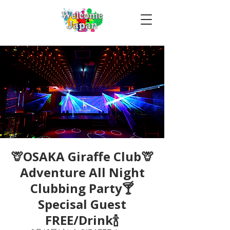
🦒OSAKA Giraffe Club🦒
Adventure All Night
Clubbing Party🍸
Specisal Guest
FREE/Drink🍾