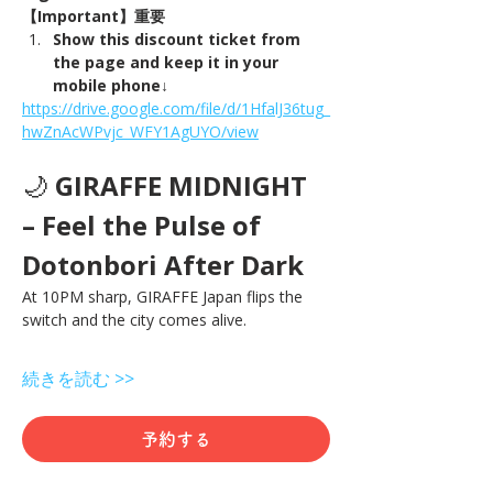
【Important】重要
Show this discount ticket from 
the page and keep it in your 
mobile phone↓
https://drive.google.com/file/d/1HfalJ36tug_
hwZnAcWPvjc_WFY1AgUYO/view
🌙 
GIRAFFE MIDNIGHT 
– Feel the Pulse of 
Dotonbori After Dark
At 10PM sharp, GIRAFFE Japan flips the 
switch and the city comes alive.
続きを読む >>
予約する