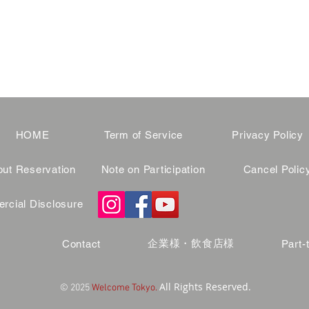
HOME
Term of Service
Privacy Policy
ut Reservation
Note on Participation
Cancel Polic
cial Disclosure
企業様・飲食店様
Contact
Part-
All Rights Reserved.
© 2025
Welcome Tokyo.