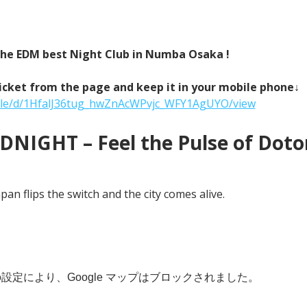
 the EDM best Night Club in Numba Osaka !
icket from the page and keep it in your mobile phone↓
/file/d/1HfalJ36tug_hwZnAcWPvjc_WFY1AgUYO/view
NIGHT – Feel the Pulse of Doton
an flips the switch and the city comes alive.
 の設定により、Google マップはブロックされました。