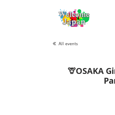
All events
🦒OSAKA Gir
Pa