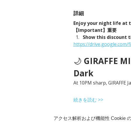
詳細
Enjoy your night life at
【Important】重要
Show this discount t
https://drive.google.com
🌙 
GIRAFFE MID
Dark
At 10PM sharp, GIRAFFE Jap
続きを読む >>
アクセス解析および機能性 Cookie