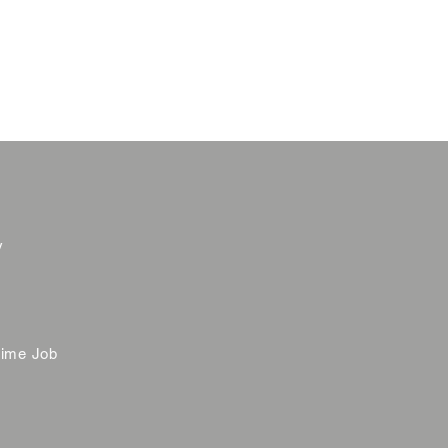
y
time Job