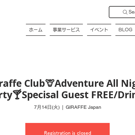
Se
ホーム
事業サービス
イベント
BLOG
affe Club🦒Adventure All Ni
rty🍸Specisal Guest FREE/Drin
7月14日(火)
  |  
GIRAFFE Japan
Registration is closed