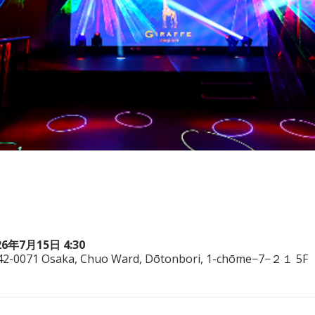
26年7月15日 4:30
542-0071 Osaka, Chuo Ward, Dōtonbori, 1-chōme−7−２１ 5F