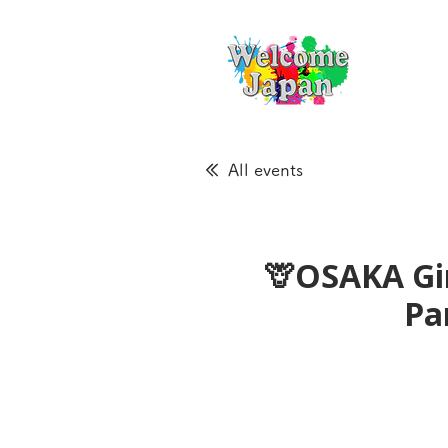
All events
🦒OSAKA Gir
Pa