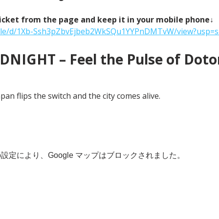
icket from the page and keep it in your mobile phone↓
m/file/d/1Xb-Ssh3pZbvEjbeb2WkSQu1YYPnDMTvW/view?usp=s
NIGHT – Feel the Pulse of Doton
an flips the switch and the city comes alive.
 の設定により、Google マップはブロックされました。