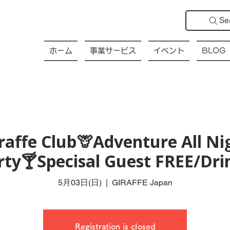
Se
ホーム
事業サービス
イベント
BLOG
affe Club🦒Adventure All Ni
rty🍸Specisal Guest FREE/Drin
5月03日(日)
  |  
GIRAFFE Japan
Registration is closed