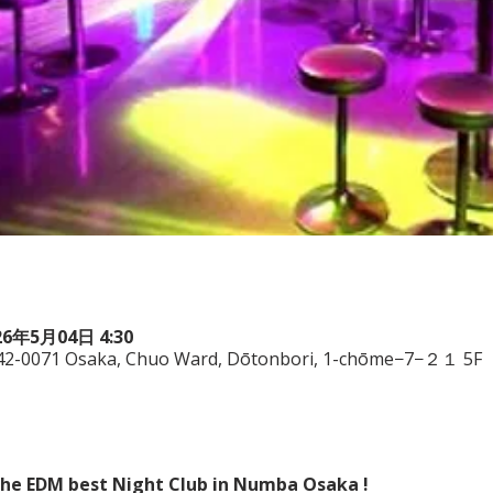
26年5月04日 4:30
542-0071 Osaka, Chuo Ward, Dōtonbori, 1-chōme−7−２１ 5F
 the EDM best Night Club in Numba Osaka !