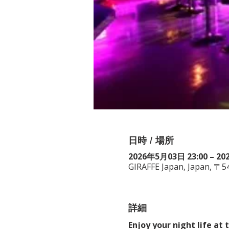
日時 / 場所
2026年5月03日 23:00 – 20
GIRAFFE Japan, Japan, 〒
詳細
Enjoy your night life at