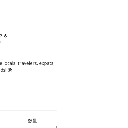
🌟
！
locals, travelers, expats, 
ds! 🌍
数量