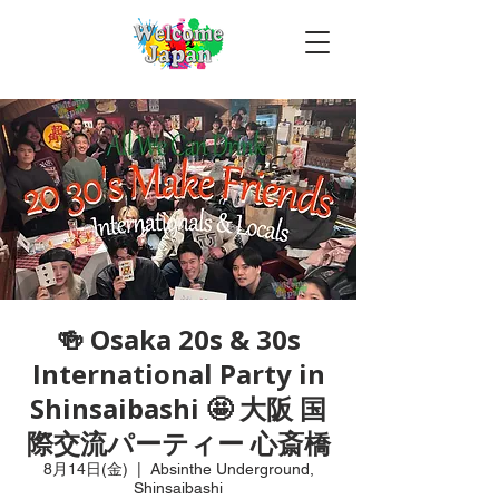
🍻 Osaka 20s & 30s
International Party in
Shinsaibashi 🤩 大阪 国
際交流パーティー 心斎橋
8月14日(金)
  |  
Absinthe Underground,
Shinsaibashi