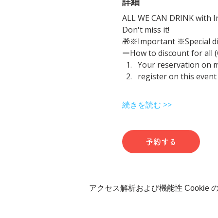
詳細
ALL WE CAN DRINK with In
Don't miss it!
🎁※Important ※Special d
ーHow to discount for all 
Your reservation on 
register on this event
続きを読む >>
予約する
アクセス解析および機能性 Cookie