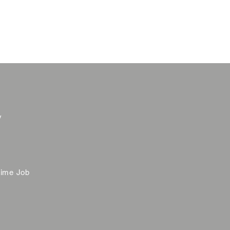
y
time Job