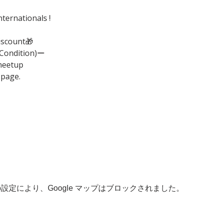
ternationals !
iscount🎁
(Condition)ー
meetup
 page.
 の設定により、Google マップはブロックされました。