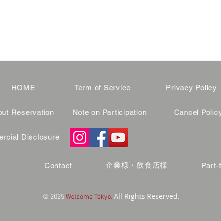
HOME
Term of Service
Privacy Policy
ut Reservation
Note on Participation
Cancel Polic
cial Disclosure
企業様・飲食店様
Contact
Part-
All Rights Reserved.
© 2025
Welcome Tokyo.