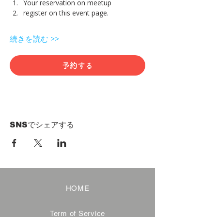
Your reservation on meetup
register on this event page.
続きを読む >>
予約する
SNSでシェアする
HOME
Term of Service