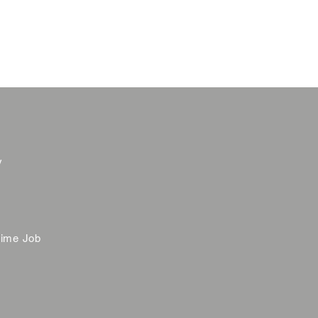
y
time Job