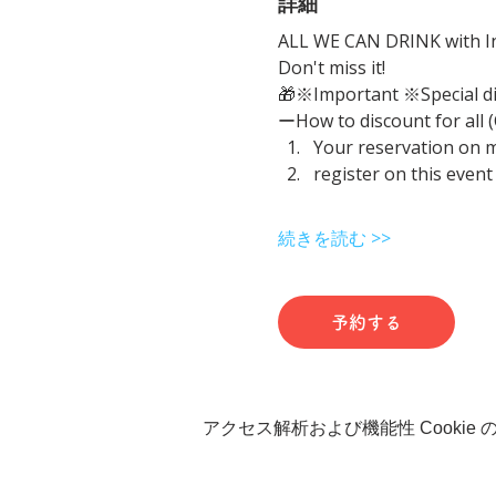
詳細
ALL WE CAN DRINK with In
Don't miss it!
🎁※Important ※Special d
ーHow to discount for all 
Your reservation on 
register on this event
続きを読む >>
予約する
アクセス解析および機能性 Cookie