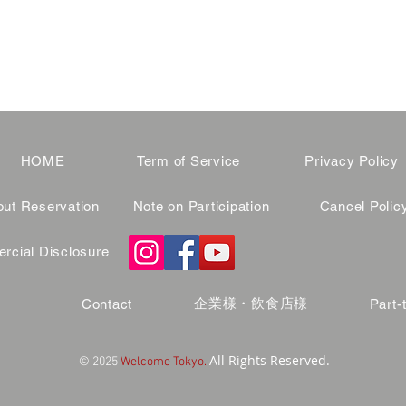
HOME
Term of Service
Privacy Policy
ut Reservation
Note on Participation
Cancel Polic
cial Disclosure
企業様・飲食店様
Contact
Part-
All Rights Reserved.
© 2025
Welcome Tokyo.