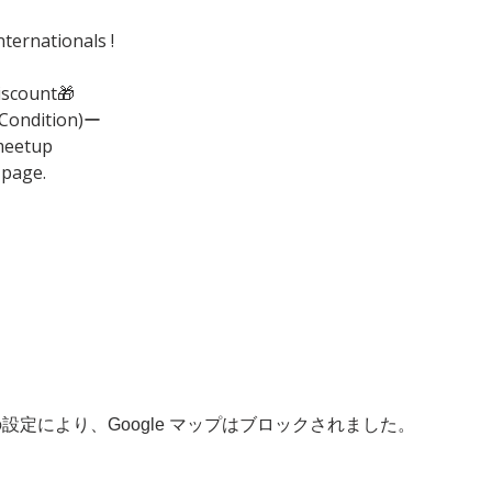
ternationals !
iscount🎁
(Condition)ー
meetup
 page.
 の設定により、Google マップはブロックされました。