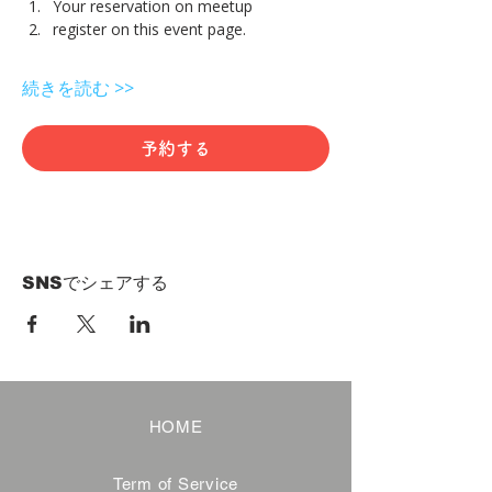
Your reservation on meetup
register on this event page.
続きを読む >>
予約する
SNSでシェアする
HOME
Term of Service