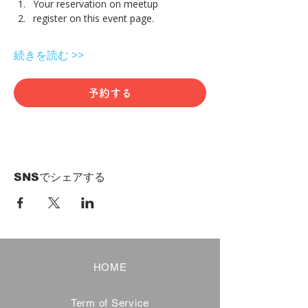
Your reservation on meetup
register on this event page.
続きを読む >>
予約する
SNSでシェアする
HOME
Term of Service