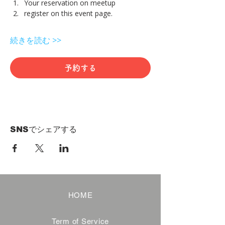
Your reservation on meetup
register on this event page.
続きを読む >>
予約する
SNSでシェアする
HOME
Term of Service