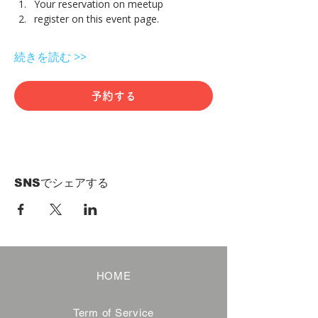
Your reservation on meetup
register on this event page.
続きを読む >>
予約する
SNSでシェアする
HOME
Term of Service