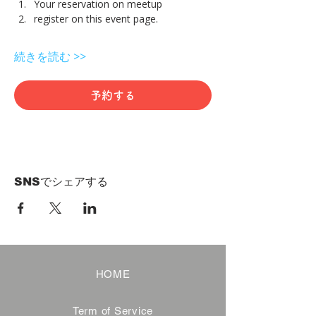
Your reservation on meetup
register on this event page.
続きを読む >>
予約する
SNSでシェアする
HOME
Term of Service