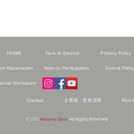
HOME
Term of Service
Privacy Policy
ut Reservation
Note on Participation
Cancel Polic
cial Disclosure
企業様・飲食店様
Contact
Part-
All Rights Reserved.
© 2025
Welcome Tokyo.