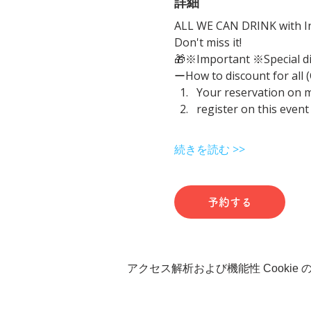
詳細
ALL WE CAN DRINK with In
Don't miss it!
🎁※Important ※Special d
ーHow to discount for all 
Your reservation on 
register on this event
続きを読む >>
予約する
アクセス解析および機能性 Cookie