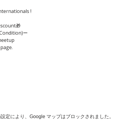
ternationals !
iscount🎁
(Condition)ー
meetup
 page.
 の設定により、Google マップはブロックされました。