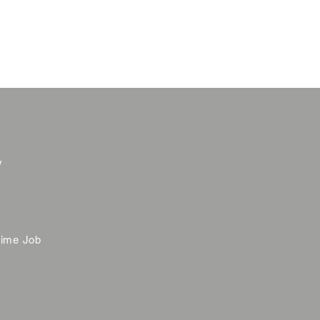
y
time Job