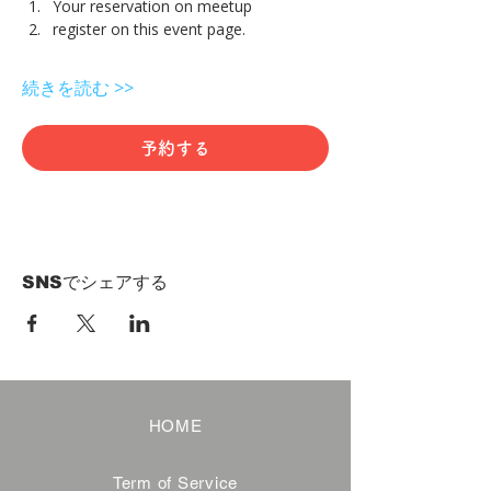
Your reservation on meetup
register on this event page.
続きを読む >>
予約する
SNSでシェアする
HOME
Term of Service