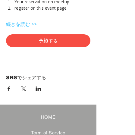
Your reservation on meetup
register on this event page.
続きを読む >>
予約する
SNSでシェアする
HOME
Term of Service