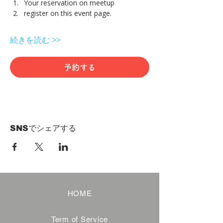
Your reservation on meetup
register on this event page.
続きを読む >>
予約する
SNSでシェアする
HOME
Term of Service