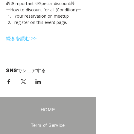
🎁※Important ※Special discount🎁
ーHow to discount for all (Condition)ー
Your reservation on meetup
register on this event page.
続きを読む >>
SNSでシェアする
HOME
Term of Service