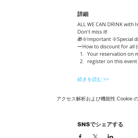
詳細
ALL WE CAN DRINK with In
Don't miss it!
🎁※Important ※Special d
ーHow to discount for all 
Your reservation on 
register on this event
続きを読む >>
アクセス解析および機能性 Cookie
SNSでシェアする