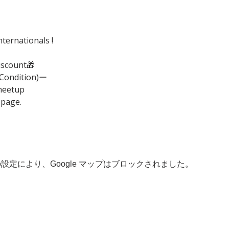
ternationals !
iscount🎁
(Condition)ー
meetup
 page.
 の設定により、Google マップはブロックされました。