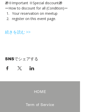
🎁※Important ※Special discount🎁
ーHow to discount for all (Condition)ー
Your reservation on meetup
register on this event page.
続きを読む >>
SNSでシェアする
HOME
Term of Service