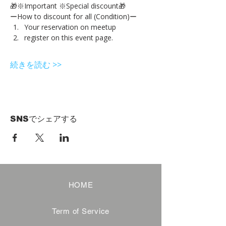
🎁※Important ※Special discount🎁
ーHow to discount for all (Condition)ー
Your reservation on meetup
register on this event page.
続きを読む >>
SNSでシェアする
HOME
Term of Service