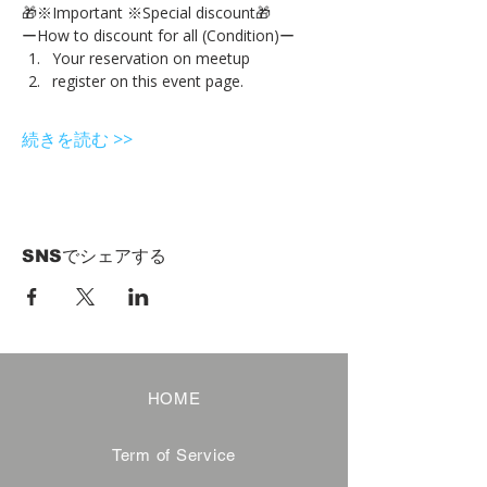
🎁※Important ※Special discount🎁
ーHow to discount for all (Condition)ー
Your reservation on meetup
register on this event page.
続きを読む >>
SNSでシェアする
HOME
Term of Service