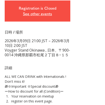
Registration is Closed
See other events
日時 / 場所
2026年3月09日 21:00 JST – 2026年3月
10日 2:00 JST
Voyger Stand Okinawa , 日本、〒900-
0014 沖縄県那覇市松尾２丁目８−１５
詳細
ALL WE CAN DRINK with Internationals !
Don't miss it!
🎁※Important ※Special discount🎁
ーHow to discount for all (Condition)ー
Your reservation on meetup
register on this event page.