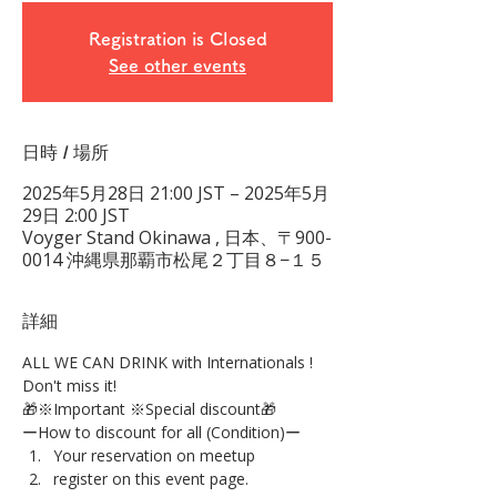
Registration is Closed
See other events
日時 / 場所
2025年5月28日 21:00 JST – 2025年5月
29日 2:00 JST
Voyger Stand Okinawa , 日本、〒900-
0014 沖縄県那覇市松尾２丁目８−１５
詳細
ALL WE CAN DRINK with Internationals !
Don't miss it!
🎁※Important ※Special discount🎁
ーHow to discount for all (Condition)ー
Your reservation on meetup
register on this event page.