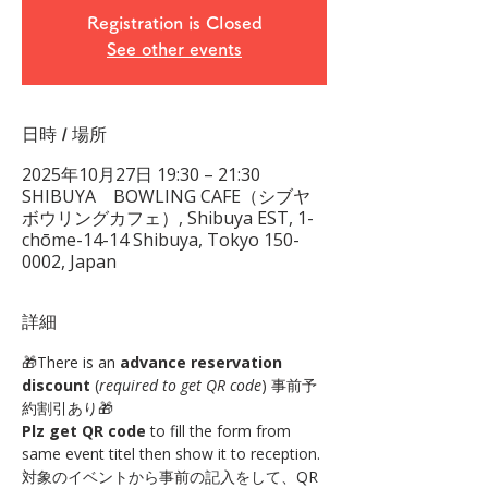
Registration is Closed
See other events
日時 / 場所
2025年10月27日 19:30 – 21:30
SHIBUYA BOWLING CAFE（シブヤ
ボウリングカフェ）, Shibuya EST, 1-
chōme-14-14 Shibuya, Tokyo 150-
0002, Japan
詳細
🎁There is an 
advance reservation 
discount
 (
required to get QR code
) 事前予
約割引あり🎁 
Plz get QR code
 to fill the form from 
same event titel then show it to reception. 
対象のイベントから事前の記入をして、QR