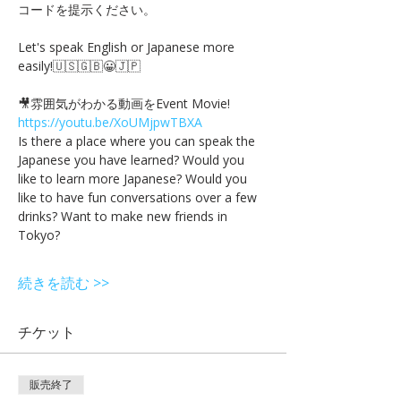
コードを提示ください。
Let's speak English or Japanese more 
easily!🇺🇸🇬🇧😀🇯🇵
🎥雰囲気がわかる動画をEvent Movie! 
https://youtu.be/XoUMjpwTBXA
Is there a place where you can speak the 
Japanese you have learned? Would you 
like to learn more Japanese? Would you 
like to have fun conversations over a few 
drinks? Want to make new friends in 
Tokyo? 
続きを読む >>
チケット
販売終了