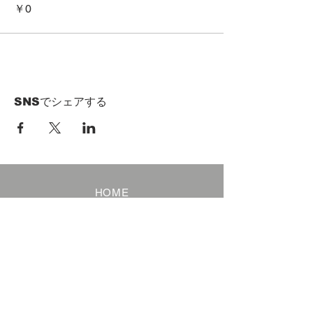
￥0
SNSでシェアする
HOME
Term of Service
Privacy Policy
About Reservation