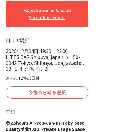
Registration is Closed
See other events
日時 / 場所
2026年2月04日 19:30 – 22:00
LITTS BAR Shibuya, Japan, 〒150-
0042 Tokyo, Shibuya, Udagawachō,
33−１４ 久保ビル 2F
さらに12件の日付
今後の日時を選択
詳細
😆2.5hours All-You-Can-Drink by best 
quality🍹😆100％ Private usage Space