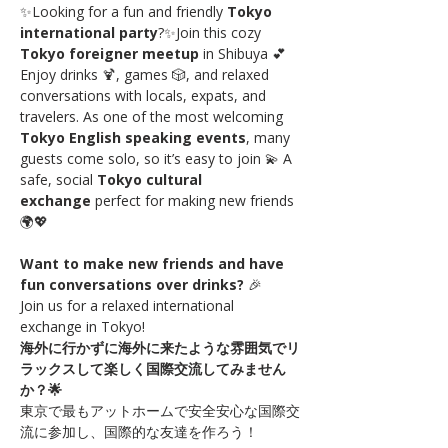
✨Looking for a fun and friendly 
Tokyo 
international party
?✨Join this cozy 
Tokyo foreigner meetup
 in Shibuya 💕 
Enjoy drinks 🍹, games 🎲, and relaxed 
conversations with locals, expats, and 
travelers. As one of the most welcoming 
Tokyo English speaking events
, many 
guests come solo, so it’s easy to join 💫 A 
safe, social 
Tokyo cultural 
exchange
 perfect for making new friends 
🌍💖
Want to make new friends and have 
fun conversations over drinks?
 🎉
Join us for a relaxed international 
exchange in Tokyo!
海外に行かずに海外に来たような雰囲気でリ
ラックスして楽しく国際交流してみません
か？🌟
東京で最もアットホームで安全安心な国際交
流に参加し、国際的な友達を作ろう！