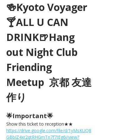
🍻Kyoto Voyager
🍸ALL U CAN 
DRINK🍺Hang 
out Night Club 
Friending 
Meetup  京都 友達
作り
🌟Important🌟 
Show this ticket to reception★★ 
https://drive.google.com/file/d/1yMsKUQ8
GBbIZ4xr2qtRHGmTn7f7IEg6i/view?