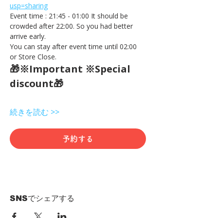
usp=sharing
Event time : 21:45 - 01:00 It should be 
crowded after 22:00. So you had better 
arrive early.
You can stay after event time until 02:00 
or Store Close.
🎁※Important ※Special 
discount🎁
続きを読む >>
予約する
SNSでシェアする