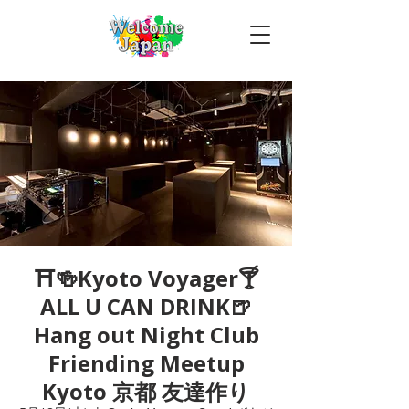
⛩🍻Kyoto Voyager🍸
ALL U CAN DRINK🍺
Hang out Night Club
Friending Meetup
Kyoto 京都 友達作り