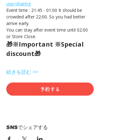
usp=sharing
Event time : 21:45 - 01:00 It should be 
crowded after 22:00. So you had better 
arrive early.
You can stay after event time until 02:00 
or Store Close.
🎁※Important ※Special 
discount🎁
続きを読む >>
予約する
SNSでシェアする