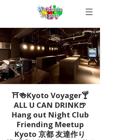
⛩🍻Kyoto Voyager🍸
ALL U CAN DRINK🍺
Hang out Night Club
Friending Meetup
Kyoto 京都 友達作り