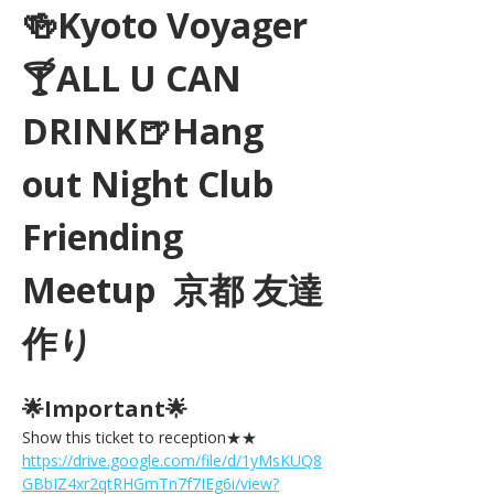
🍻Kyoto Voyager
🍸ALL U CAN 
DRINK🍺Hang 
out Night Club 
Friending 
Meetup  京都 友達
作り
🌟Important🌟 
Show this ticket to reception★★ 
https://drive.google.com/file/d/1yMsKUQ8
GBbIZ4xr2qtRHGmTn7f7IEg6i/view?