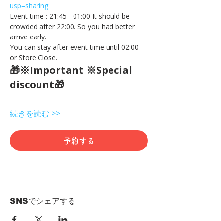
usp=sharing
Event time : 21:45 - 01:00 It should be 
crowded after 22:00. So you had better 
arrive early.
You can stay after event time until 02:00 
or Store Close.
🎁※Important ※Special 
discount🎁
続きを読む >>
予約する
SNSでシェアする