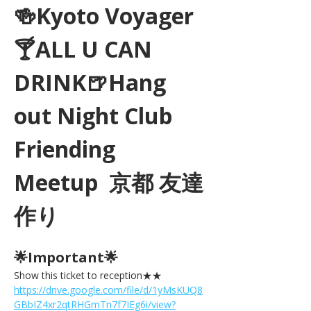
🍻Kyoto Voyager
🍸ALL U CAN 
DRINK🍺Hang 
out Night Club 
Friending 
Meetup  京都 友達
作り
🌟Important🌟 
Show this ticket to reception★★ 
https://drive.google.com/file/d/1yMsKUQ8
GBbIZ4xr2qtRHGmTn7f7IEg6i/view?