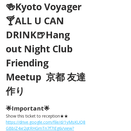
🍻Kyoto Voyager
🍸ALL U CAN 
DRINK🍺Hang 
out Night Club 
Friending 
Meetup  京都 友達
作り
🌟Important🌟 
Show this ticket to reception★★ 
https://drive.google.com/file/d/1yMsKUQ8
GBbIZ4xr2qtRHGmTn7f7IEg6i/view?