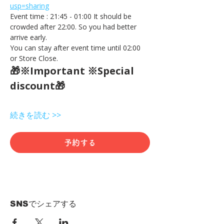
usp=sharing
Event time : 21:45 - 01:00 It should be 
crowded after 22:00. So you had better 
arrive early.
You can stay after event time until 02:00 
or Store Close.
🎁※Important ※Special 
discount🎁
続きを読む >>
予約する
SNSでシェアする