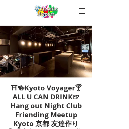
⛩🍻Kyoto Voyager🍸
ALL U CAN DRINK🍺
Hang out Night Club
Friending Meetup
Kyoto 京都 友達作り