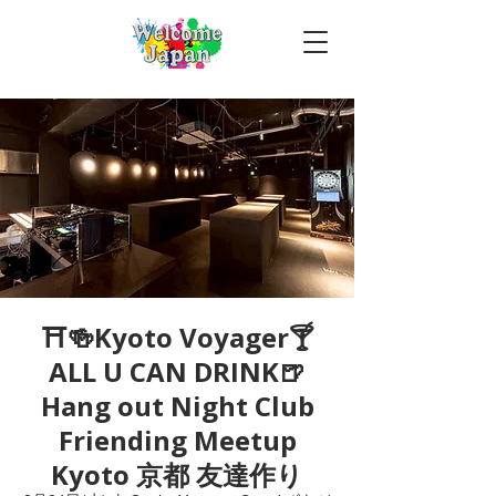
⛩🍻Kyoto Voyager🍸
ALL U CAN DRINK🍺
Hang out Night Club
Friending Meetup
Kyoto 京都 友達作り