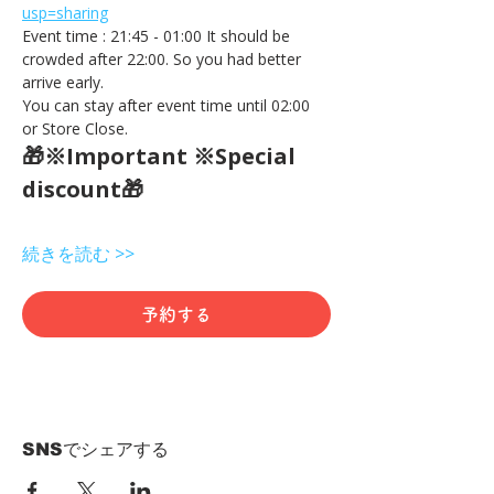
usp=sharing
Event time : 21:45 - 01:00 It should be 
crowded after 22:00. So you had better 
arrive early.
You can stay after event time until 02:00 
or Store Close.
🎁※Important ※Special 
discount🎁
続きを読む >>
予約する
SNSでシェアする