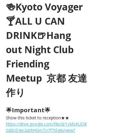
🍻Kyoto Voyager
🍸ALL U CAN 
DRINK🍺Hang 
out Night Club 
Friending 
Meetup  京都 友達
作り
🌟Important🌟 
Show this ticket to reception★★ 
https://drive.google.com/file/d/1yMsKUQ8
GBbIZ4xr2qtRHGmTn7f7IEg6i/view?