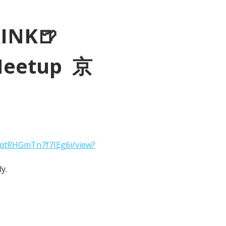
RINK🍺
Meetup  京
2qtRHGmTn7f7IEg6i/view?
y.