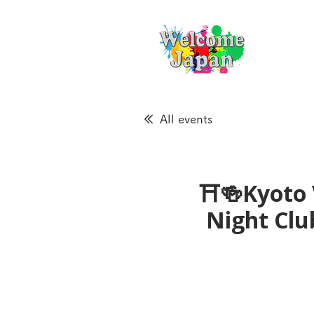
All events
⛩🍻Kyoto 
Night Cl