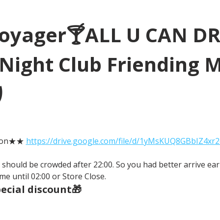
Voyager🍸ALL U CAN D
Night Club Friending 
り
tion★★ 
https://drive.google.com/file/d/1yMsKUQ8GBbIZ4xr
It should be crowded after 22:00. So you had better arrive earl
me until 02:00 or Store Close.
cial discount🎁