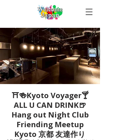
⛩🍻Kyoto Voyager🍸
ALL U CAN DRINK🍺
Hang out Night Club
Friending Meetup
Kyoto 京都 友達作り