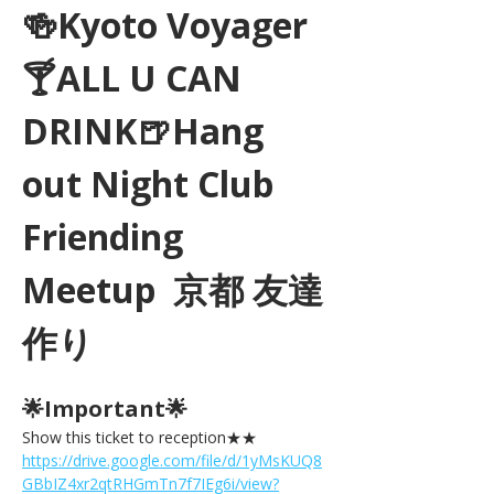
🍻Kyoto Voyager
🍸ALL U CAN 
DRINK🍺Hang 
out Night Club 
Friending 
Meetup  京都 友達
作り
🌟Important🌟 
Show this ticket to reception★★ 
https://drive.google.com/file/d/1yMsKUQ8
GBbIZ4xr2qtRHGmTn7f7IEg6i/view?