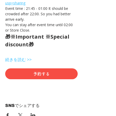
usp=sharing
Event time : 21:45 - 01:00 It should be 
crowded after 22:00. So you had better 
arrive early.
You can stay after event time until 02:00 
or Store Close.
🎁※Important ※Special 
discount🎁
続きを読む >>
予約する
SNSでシェアする