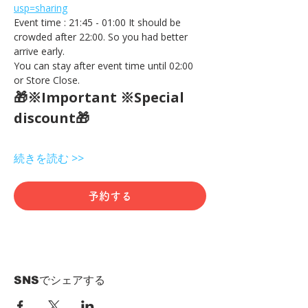
usp=sharing
Event time : 21:45 - 01:00 It should be 
crowded after 22:00. So you had better 
arrive early.
You can stay after event time until 02:00 
or Store Close.
🎁※Important ※Special 
discount🎁
続きを読む >>
予約する
SNSでシェアする