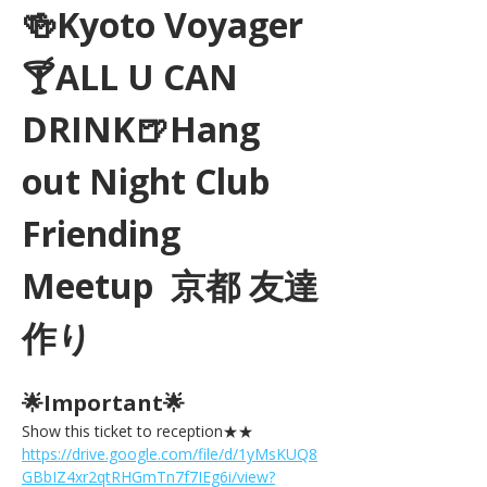
🍻Kyoto Voyager
🍸ALL U CAN 
DRINK🍺Hang 
out Night Club 
Friending 
Meetup  京都 友達
作り
🌟Important🌟 
Show this ticket to reception★★ 
https://drive.google.com/file/d/1yMsKUQ8
GBbIZ4xr2qtRHGmTn7f7IEg6i/view?