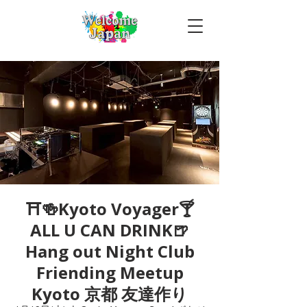
⛩🍻Kyoto Voyager🍸
ALL U CAN DRINK🍺
Hang out Night Club
Friending Meetup
Kyoto 京都 友達作り