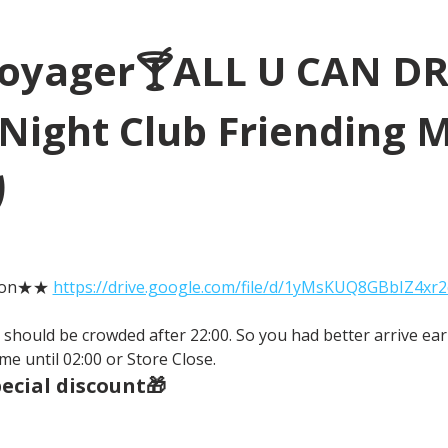
Voyager🍸ALL U CAN D
Night Club Friending 
り
tion★★ 
https://drive.google.com/file/d/1yMsKUQ8GBbIZ4xr
It should be crowded after 22:00. So you had better arrive earl
me until 02:00 or Store Close.
cial discount🎁