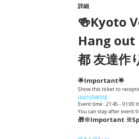
詳細
🍻Kyoto 
Hang out 
都 友達作
🌟Important🌟 
Show this ticket to recep
usp=sharing
Event time : 21:45 - 01:00 
You can stay after event ti
🎁※Important ※Spe
続きを読む >>