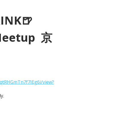
RINK🍺
Meetup  京
2qtRHGmTn7f7IEg6i/view?
y.