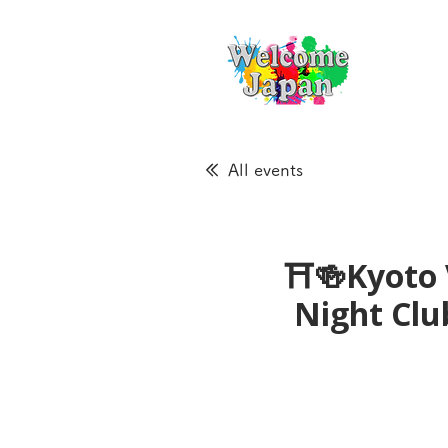
All events
⛩🍻Kyoto 
Night Cl