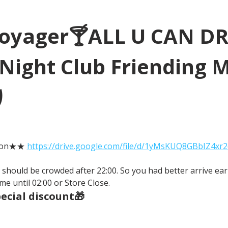
Voyager🍸ALL U CAN D
Night Club Friending 
り
tion★★ 
https://drive.google.com/file/d/1yMsKUQ8GBbIZ4xr
It should be crowded after 22:00. So you had better arrive earl
me until 02:00 or Store Close.
cial discount🎁