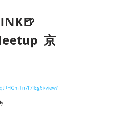
RINK🍺
Meetup  京
2qtRHGmTn7f7IEg6i/view?
y.