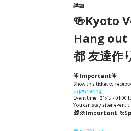
詳細
🍻Kyoto 
Hang out 
都 友達作
🌟Important🌟 
Show this ticket to recep
usp=sharing
Event time : 21:45 - 01:00 
You can stay after event ti
🎁※Important ※Spe
続きを読む >>