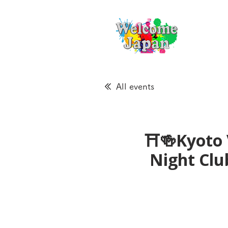
All events
⛩🍻Kyoto 
Night Cl