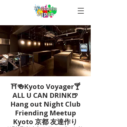
⛩🍻Kyoto Voyager🍸
ALL U CAN DRINK🍺
Hang out Night Club
Friending Meetup
Kyoto 京都 友達作り