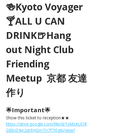
🍻Kyoto Voyager
🍸ALL U CAN 
DRINK🍺Hang 
out Night Club 
Friending 
Meetup  京都 友達
作り
🌟Important🌟 
Show this ticket to reception★★ 
https://drive.google.com/file/d/1yMsKUQ8
GBbIZ4xr2qtRHGmTn7f7IEg6i/view?