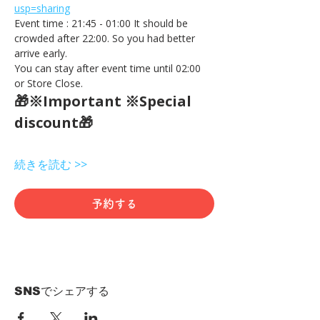
usp=sharing
Event time : 21:45 - 01:00 It should be 
crowded after 22:00. So you had better 
arrive early.
You can stay after event time until 02:00 
or Store Close.
🎁※Important ※Special 
discount🎁
続きを読む >>
予約する
SNSでシェアする