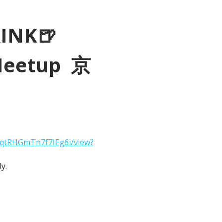
RINK🍺
Meetup  京
2qtRHGmTn7f7IEg6i/view?
y.