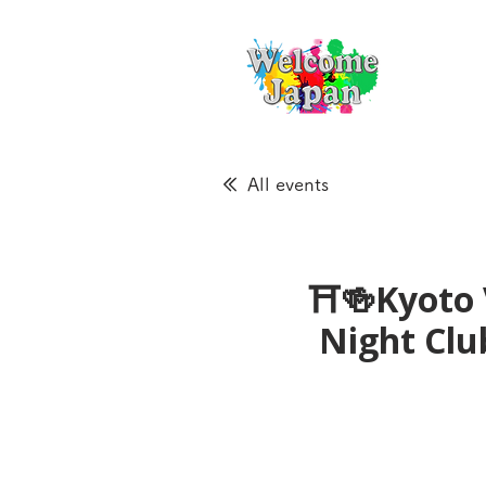
All events
⛩🍻Kyoto 
Night Cl