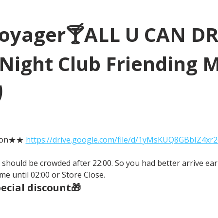
Voyager🍸ALL U CAN D
Night Club Friending 
り
tion★★ 
https://drive.google.com/file/d/1yMsKUQ8GBbIZ4xr
It should be crowded after 22:00. So you had better arrive earl
me until 02:00 or Store Close.
cial discount🎁