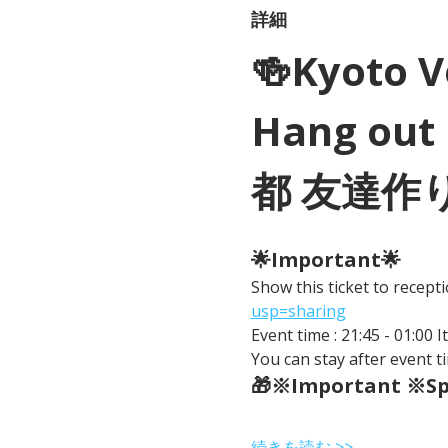
詳細
🍻Kyoto 
Hang out 
都 友達作
🌟Important🌟 
Show this ticket to recep
usp=sharing
Event time : 21:45 - 01:00 
You can stay after event ti
🎁※Important ※Spe
続きを読む >>