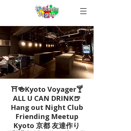
⛩🍻Kyoto Voyager🍸
ALL U CAN DRINK🍺
Hang out Night Club
Friending Meetup
Kyoto 京都 友達作り