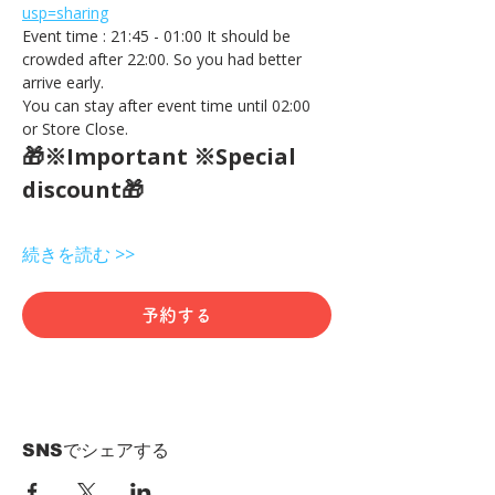
usp=sharing
Event time : 21:45 - 01:00 It should be 
crowded after 22:00. So you had better 
arrive early.
You can stay after event time until 02:00 
or Store Close.
🎁※Important ※Special 
discount🎁
続きを読む >>
予約する
SNSでシェアする