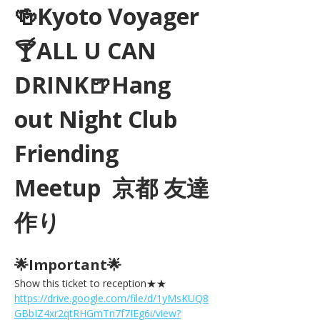
🍻Kyoto Voyager
🍸ALL U CAN 
DRINK🍺Hang 
out Night Club 
Friending 
Meetup  京都 友達
作り
🌟Important🌟 
Show this ticket to reception★★ 
https://drive.google.com/file/d/1yMsKUQ8
GBbIZ4xr2qtRHGmTn7f7IEg6i/view?