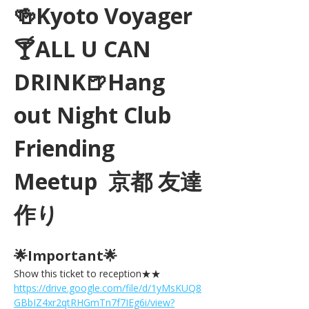
🍻Kyoto Voyager
🍸ALL U CAN 
DRINK🍺Hang 
out Night Club 
Friending 
Meetup  京都 友達
作り
🌟Important🌟 
Show this ticket to reception★★ 
https://drive.google.com/file/d/1yMsKUQ8
GBbIZ4xr2qtRHGmTn7f7IEg6i/view?