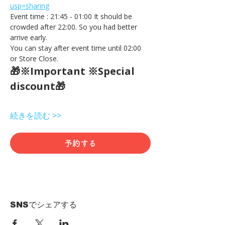
usp=sharing
Event time : 21:45 - 01:00 It should be 
crowded after 22:00. So you had better 
arrive early.
You can stay after event time until 02:00 
or Store Close.
🎁※Important ※Special 
discount🎁
続きを読む >>
予約する
SNSでシェアする