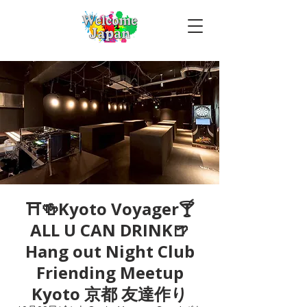
⛩🍻Kyoto Voyager🍸
ALL U CAN DRINK🍺
Hang out Night Club
Friending Meetup
Kyoto 京都 友達作り