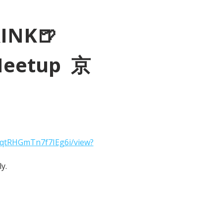
RINK🍺
Meetup  京
2qtRHGmTn7f7IEg6i/view?
y.