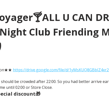
Voyager🍸ALL U CAN D
Night Club Friending 
り
tion★★ 
https://drive.google.com/file/d/1yMsKUQ8GBbIZ4xr
It should be crowded after 22:00. So you had better arrive earl
me until 02:00 or Store Close.
cial discount🎁