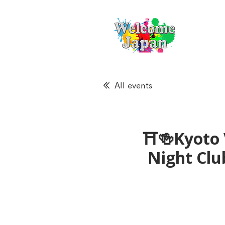
All events
⛩🍻Kyoto 
Night Cl