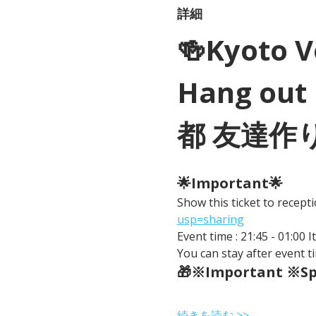
詳細
🍻Kyoto 
Hang out 
都 友達作
🌟Important🌟 
Show this ticket to recep
usp=sharing
Event time : 21:45 - 01:00 
You can stay after event ti
🎁※Important ※Spe
続きを読む >>