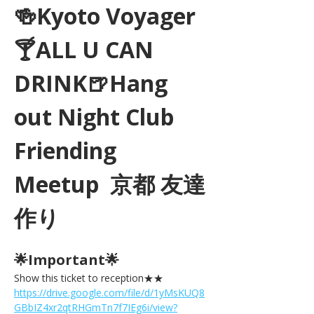
🍻Kyoto Voyager
🍸ALL U CAN 
DRINK🍺Hang 
out Night Club 
Friending 
Meetup  京都 友達
作り
🌟Important🌟 
Show this ticket to reception★★ 
https://drive.google.com/file/d/1yMsKUQ8
GBbIZ4xr2qtRHGmTn7f7IEg6i/view?