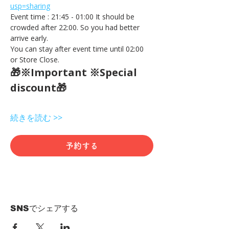
usp=sharing
Event time : 21:45 - 01:00 It should be 
crowded after 22:00. So you had better 
arrive early.
You can stay after event time until 02:00 
or Store Close.
🎁※Important ※Special 
discount🎁
続きを読む >>
予約する
SNSでシェアする