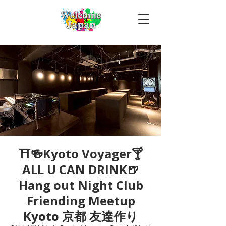
⛩🍻Kyoto Voyager🍸
ALL U CAN DRINK🍺
Hang out Night Club
Friending Meetup
Kyoto 京都 友達作り