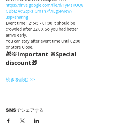
https://drive.google.com/file/d/1yMsKUQ8
GBbIZ4xr2qtRHGmTn7f7IEg6i/view?
usp=sharing
Event time : 21:45 - 01:00 It should be 
crowded after 22:00. So you had better 
arrive early.
You can stay after event time until 02:00 
or Store Close.
🎁※Important ※Special 
discount🎁
続きを読む >>
SNSでシェアする