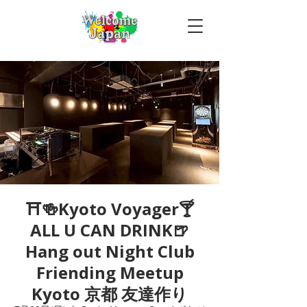
⛩🍻Kyoto Voyager🍸
ALL U CAN DRINK🍺
Hang out Night Club
Friending Meetup
Kyoto 京都 友達作り