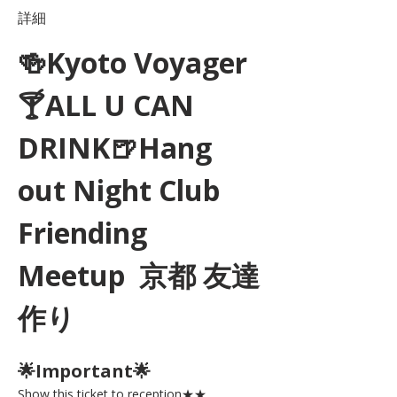
詳細
🍻Kyoto Voyager
🍸ALL U CAN 
DRINK🍺Hang 
out Night Club 
Friending 
Meetup  京都 友達
作り
🌟Important🌟 
Show this ticket to reception★★ 