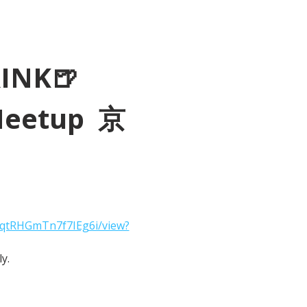
RINK🍺
Meetup  京
2qtRHGmTn7f7IEg6i/view?
y.