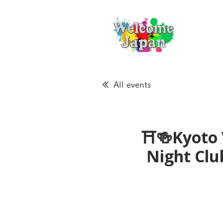
All events
⛩🍻Kyoto 
Night Cl