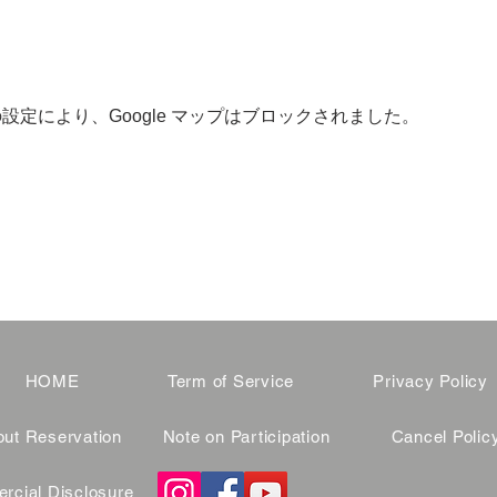
 の設定により、Google マップはブロックされました。
HOME
Term of Service
Privacy Policy
ut Reservation
Note on Participation
Cancel Polic
cial Disclosure