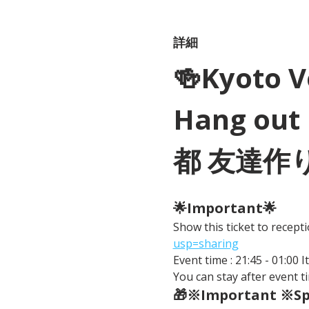
詳細
🍻Kyoto 
Hang out 
都 友達作
🌟Important🌟 
Show this ticket to recep
usp=sharing
Event time : 21:45 - 01:00 
You can stay after event ti
🎁※Important ※Spe