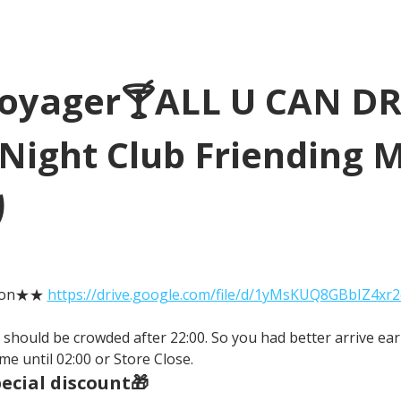
Voyager🍸ALL U CAN D
Night Club Friending 
り
tion★★ 
https://drive.google.com/file/d/1yMsKUQ8GBbIZ4xr
It should be crowded after 22:00. So you had better arrive earl
me until 02:00 or Store Close.
cial discount🎁